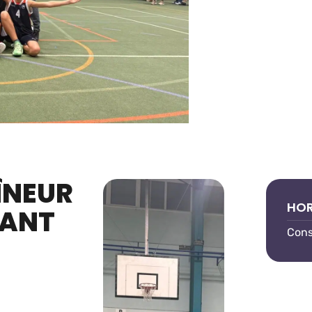
ÎNEUR
HOR
TANT
Cons