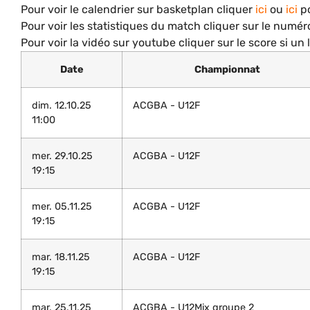
Pour voir le calendrier sur basketplan cliquer
ici
ou
ici
po
Pour voir les statistiques du match cliquer sur le numé
Pour voir la vidéo sur youtube cliquer sur le score si un 
Date
Championnat
dim. 12.10.25
ACGBA - U12F
11:00
mer. 29.10.25
ACGBA - U12F
19:15
mer. 05.11.25
ACGBA - U12F
19:15
mar. 18.11.25
ACGBA - U12F
19:15
mar. 25.11.25
ACGBA - U12Mix groupe 2