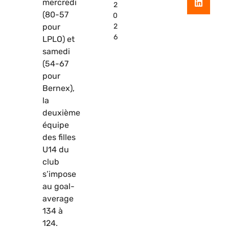
mercredi
2
(80-57
0
pour
2
6
LPLO) et
samedi
(54-67
pour
Bernex),
la
deuxième
équipe
des filles
U14 du
club
s’impose
au goal-
average
134 à
124.