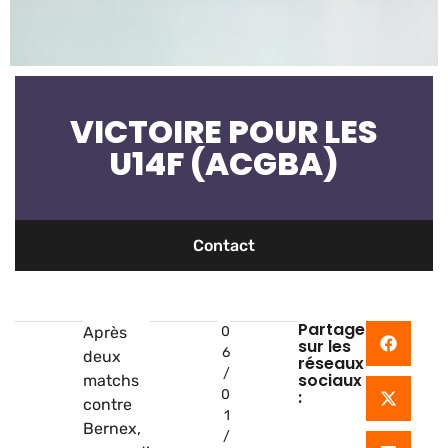
VICTOIRE POUR LES
U14F (ACGBA)
Contact
Partager
Après
0
sur les
6
deux
réseaux
/
sociaux
matchs
0
:
contre
1
Bernex,
/